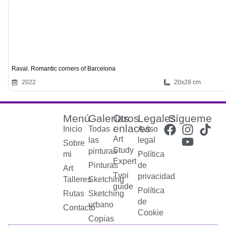
Raval. Romantic corners of Barcelona
2022
20x28 cm
Menú
Galerías
Otros
Legales
Sígueme
enlaces
Inicio
Todas
Aviso
Art
las
legal
Sobre
Study
pinturas
mi
Política
Expert
Pinturas
de
Art
Tvoi
privacidad
Talleres
Sketching
guide
Política
Rutas
Sketching
de
urbano
Contacto
Cookie
Copias