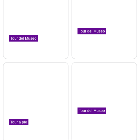
Tour del Museo
Estrellas de la pintura
Tour del Museo
mundial. Impresionismo y
Sitges. La ciudad de las
modernismo
artes
The Museu Nacional d'Art de
Museo de Cau Ferrat
Catalunya
Tour del Museo
Simbolismo,
novecentismo, cartelismo.
Tour a pie
Pintura del periodo de
Poblenou. Aquí es donde
guerra
la historia cambió.
The Museu Nacional d'Art de
Bario de Poblenou
Catalunya