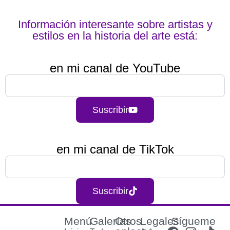
Información interesante sobre artistas y
estilos en la historia del arte está:
en mi canal de YouTube
Suscribir
en mi canal de TikTok
Suscribir
Menú
Galerías
Otros
Legales
Sígueme