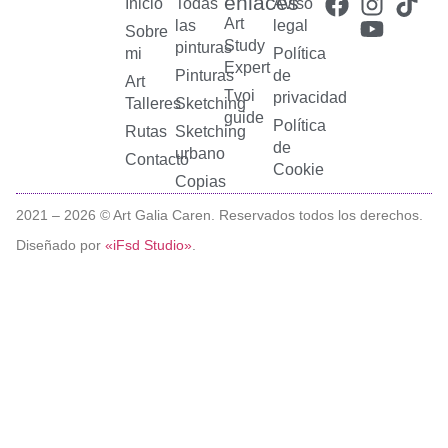
enlaces
Inicio
Todas
Aviso
Art
las
legal
Sobre
Study
pinturas
mi
Política
Expert
Pinturas
de
Art
Tvoi
privacidad
Talleres
Sketching
guide
Política
Rutas
Sketching
de
urbano
Contacto
Cookie
Copias
2021 –
2026
© Art Galia Caren. Reservados todos los derechos.
Diseñado por
«iFsd Studio»
.