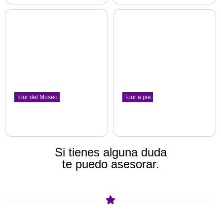
Tour del Museo
Tour a pie
Joan Miró. Del realismo al
Eixample. El corazón
surrealismo y al
arquitectónico de
abstraccionismo
Barcelona
Joan Miró Foundation
Barcelona. Eixample
Si tienes alguna duda
te puedo asesorar.