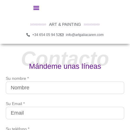
ART & PAINTING
+34 654 05 94 52
info@artgaliacaren.com
Contacto
Mándeme unas líneas
Su nombre *
Su Email *
Su teléfono *