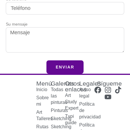
Su mensaje
ENVIAR
Menú
Galerías
Otros
Legales
Sígueme
enlaces
Inicio
Todas
Aviso
Art
las
legal
Sobre
Study
pinturas
mi
Política
Expert
Pinturas
de
Art
Tvoi
privacidad
Talleres
Sketching
guide
Política
Rutas
Sketching