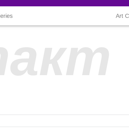
leries
Art C
такт