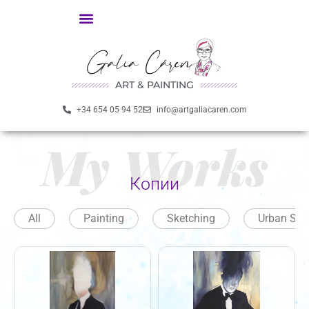
ART & PAINTING
+34 654 05 94 52
info@artgaliacaren.com
My Works
Копии
All
Painting
Sketching
Urban Ske