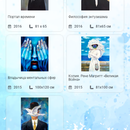
Портал времени
Философия энтузиазма
2016
81 x 65
2016
81x65 см
Копия. Рене Магритт «Великая
Владычица ментальных сфер
Война»
2015
100x120 см
2015
81x100 см