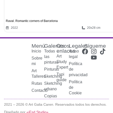
Raval. Romantic corners of Barcelona
2022
20x28 cm
Menú
Galerías
Otros
Legales
Sígueme
enlaces
Inicio
Todas
Aviso
Art
las
legal
Sobre
Study
pinturas
mi
Política
Expert
Pinturas
de
Art
Tvoi
privacidad
Talleres
Sketching
guide
Política
Rutas
Sketching
de
urbano
Contacto
Cookie
Copias
2021 –
2026
© Art Galia Caren. Reservados todos los derechos.
Diseñado por
«iFsd Studio»
.