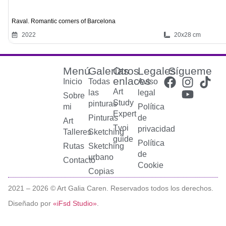
Raval. Romantic corners of Barcelona
2022
20x28 cm
Menú
Galerías
Otros
Legales
Sígueme
enlaces
Inicio
Todas
Aviso
Art
las
legal
Sobre
Study
pinturas
mi
Política
Expert
Pinturas
de
Art
Tvoi
privacidad
Talleres
Sketching
guide
Política
Rutas
Sketching
de
urbano
Contacto
Cookie
Copias
2021 –
2026
© Art Galia Caren. Reservados todos los derechos.
Diseñado por
«iFsd Studio»
.