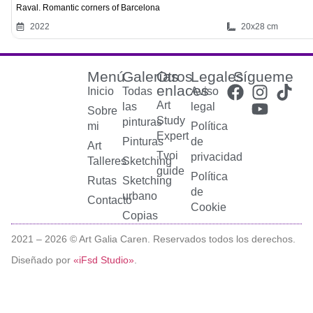
Raval. Romantic corners of Barcelona
2022
20x28 cm
Menú
Galerías
Otros
Legales
Sígueme
enlaces
Inicio
Todas
Aviso
Art
las
legal
Sobre
Study
pinturas
mi
Política
Expert
Pinturas
de
Art
Tvoi
privacidad
Talleres
Sketching
guide
Política
Rutas
Sketching
de
urbano
Contacto
Cookie
Copias
2021 –
2026
© Art Galia Caren. Reservados todos los derechos.
Diseñado por
«iFsd Studio»
.