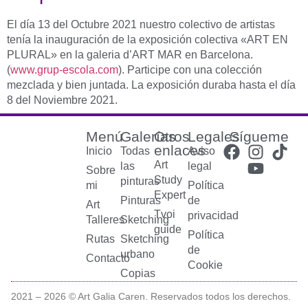
El día 13 del Octubre 2021 nuestro colectivo de artistas
tenía la inauguración de la exposición colectiva «ART EN
PLURAL» en la galeria d’ART MAR en Barcelona.
(
www.grup-escola.com
). Participe con una colección
mezclada y bien juntada. La exposición duraba hasta el día
8 del Noviembre 2021.
Menú
Galerías
Otros
Legales
Sígueme
enlaces
Inicio
Todas
Aviso
Art
las
legal
Sobre
Study
pinturas
mi
Política
Expert
Pinturas
de
Art
Tvoi
privacidad
Talleres
Sketching
guide
Política
Rutas
Sketching
de
urbano
Contacto
Cookie
Copias
2021 –
2026
© Art Galia Caren. Reservados todos los derechos.