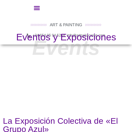
ART & PAINTING
Eventos y Exposiciones
+34 654 05 94 52
info@artgaliacaren.com
Events
La Exposición Colectiva de «El
Grupo Azul»