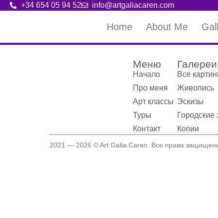
+34 654 05 94 52
info@artgaliacaren.com
Home
About Me
Gal
Меню
Галереи
Начало
Все карти
Про меня
Живопись
Арт классы
Эскизы
Туры
Городские 
Контакт
Копии
2021 —
2026
© Art Galia Caren. Все права защищен